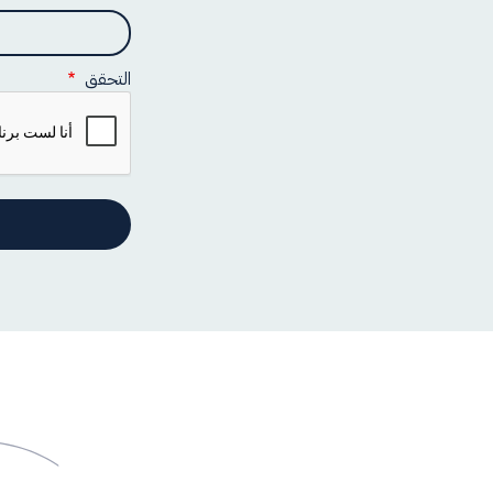
و
ي
التحقق
ب
ا
ت
ا
ل
أ