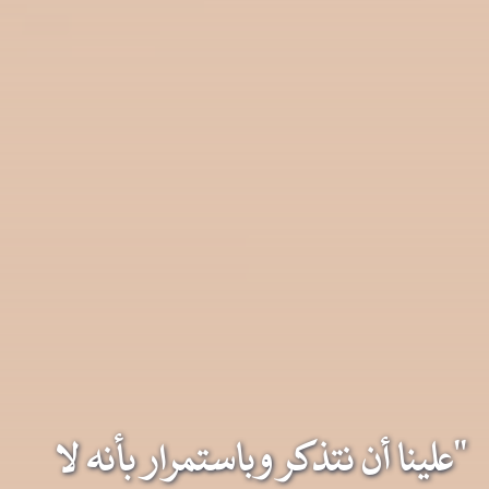
"علينا أن نتذكر وباستمرار بأنه لا