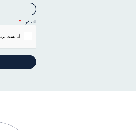
و
ي
التحقق
ب
ا
ت
ا
ل
أ