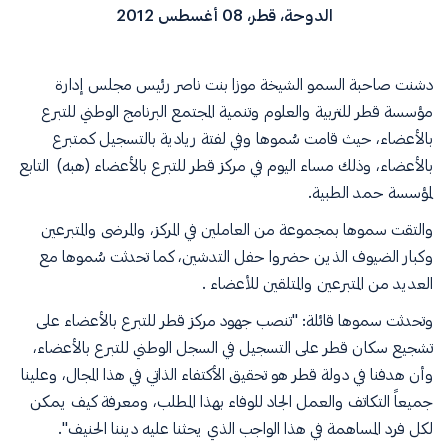
الدوحة، قطر، 08 أغسطس 2012
دشنت صاحبة السمو الشيخة موزا بنت ناصر رئيس مجلس إدارة
مؤسسة قطر للتربية والعلوم وتنمية المجتمع البرنامج الوطني للتبرع
بالأعضاء، حيث قامت سُموها وفي لفتة ريادية بالتسجيل كمتبرع
بالأعضاء، وذلك مساء اليوم في مركز قطر للتبرع بالأعضاء (هبه) التابع
لمؤسسة حمد الطبية.
والتقت سموها بمجموعة من العاملين في المركز، والمرضى والمتبرعين
وكبار الضيوف الذين حضروا حفل التدشين، كما تحدثت سُموها مع
العديد من المتبرعين والمتلقين للأعضاء .
وتحدثت سموها قائلة: "تنصب جهود مركز قطر للتبرع بالأعضاء على
تشجيع سكان قطر على التسجيل في السجل الوطني للتبرع بالأعضاء،
وأن هدفنا في دولة قطر هو تحقيق الأكتفاء الذاتي في هذا المجال، وعلينا
جميعاً التكاتف والعمل الجاد للوفاء بهذا المطلب، ومعرفة كيف يمكن
لكل فرد المساهمة في هذا الواجب الذي يحثنا عليه ديننا الحنيف".