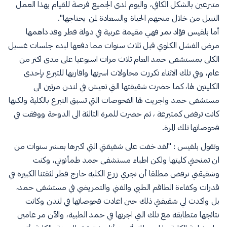
متبرعين بالشكل الكافي، واليوم لدى الجميع فرصة للقيام بهذا العمل
النبيل من خلال منحهم الحياة والسعادة لمن يحتاجها".
أما بلقيس فؤاد نمر فهي مقيمة عربية في دولة قطر وقد داهمها
مرض الفشل الكلوي قبل ثلاث سنوات مما دفعها لبدء جلسات غسيل
الكلى بمستشفى حمد العام ثلاث مرات اسبوعيا على مدى اكثر من
عام، وفي تلك الاثناء تكررت محاولات اسرتها واقاربها للتبرع بإحدى
الكليتين لها، كما حضرت شقيقتها التي تعيش في لندن مرتين الى
مستشفى حمد واجريت لها الفحوصات التي تسبق التبرع بالكلية ولكنها
كانت ترفض كمتبرعة ، ثم حضرت للمرة الثالثة الى الدوحة ووفقت في
فحوصاتها تلك المرة.
وتقول بلقيس : "لقد خفت على شقيقتي التي اكبرها بعشر سنوات من
ان تمنحني كليتها ولكن اطباء مستشفى حمد طمأنوني، وكنت
وشقيقتي نرفض مطلقا أن نجري زرع الكلية خارج قطر لثقتنا الكبيرة في
قدرات وكفاءة الطاقم الطبي والفني والتمريضي في مستشفى حمد،
بل واكدت لي شقيقتي ذلك حين اعادت فحوصاتها في لندن وكانت
نتائجها متطابقة مع تلك التي اجرتها في حمد الطبية، والآن مر عامين