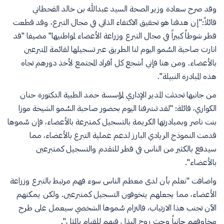
وقد صرح سعادة وزير الصحة السيد عبدالله بن خالد القحطاني
قائلاً:"إن هدفنا هو تحقيق الاكتفاء الذاتي في مجال التبرع، وقد قطعت
قطر شوطاً كبيراً في مجال التبرع وزراعة الأعضاء لمواطنيها" مضيفا "قد
انارت صاحبة السُمو اليوم لنا الطريق عبر تسجيلها لقائمة المتبرعين
بالأعضاء. ومن هنا فإني أشجع كل أفراد المجتمع لأخذ دورهم تجاه
هذه المبادرة النبيلة".
من جانبها تحدثت المدير الإداري لمؤسسة حمد الطبية الدكتورة حنان
الكواري، قائلة: "لقد تشرفنا اليوم بحضور صاحبة السُمو الشيخة موزا
بنت ناصر وبمبادرتها الكريمة بالتسجيل كمتبرعة بالأعضاء، فإن سُموها
قدمت النموذج الريادي البارز لدعم عملية التبرع بالأعضاء، مما
سيدفع بالكثير من الناس في قطر للتقدم والتسجيل كمتبرعين
بالأعضاء".
واضافت "نعلم بأن لدى معظم الناس سوء فهم مرتبط بالتبرع وزراعة
الأعضاء، مما يجعلهم يتخوفون التسجيل كمتبرعين. ولكن يمكنهم
الآن تجنب هذا الارتياب، فالتزام سُموها الشخصي سيعمل على طرح
مخاوفهم جانباً وحث روح البذل فيهم للقيام بالمثل".