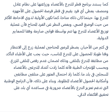
كما يستند برنامج قطر للتبرع بالأعضاء وزراعتها على نظام عادل
ومنصف يعطي أي فرد يقيم في قطر فرصة الحصول على الأجهزة
المتبرع بها. حيثما كان ذلك متاحا، كما تكون الأولية لذوي الاحاجة الأكثر
من حيث الوضع الصحي، وبغض النظر عن الفرد المحتاج فأن عملية
توزيع الأعضاء المتبرع بها تتم بواسطة قوانين صارمة وفقا للمعايير
الدولية.
في كثير من الأحيان يضطر المرضى المحتاجين لعملية زرع إلى الانتظار
وقتا طويلا للحصول على المتبرع المناسب، حيث يجب على الأطباء التأكد
من مطابقة المتبرع بالمتلقي وذلك لضمان عدم رفض المتلقي للزرع.
وبحسب المؤشرات الطبية فأنه كلما زادت أعداد المتبرعين بالأعضاء
المسجلين في بلد ما، كلما زاد احتمال العثور على متلقين مطابقين
وأمكانية الحصول الأعضاء المطلوبة. وبناء على ذلك، فأن البرامج الوطنية
التي تدعم تعزيز التبرع بالأعضاء ضرورية في مساعدة أي بلد على
تحقيق الاكتفاء الذاتي.