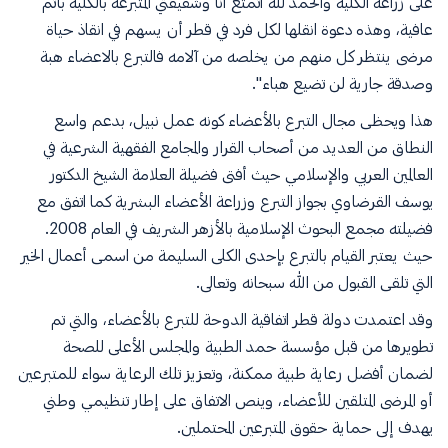
على زراعة الكلية والحمد لله أتمتع أنا وشقيقتي المتبرعة بالكلية بأتم
عافية، وهذه دعوة انقلها لكل فرد في قطر أن يسهم في انقاذ حياة
مرضى ينتظر كل منهم من يخلصه من آلامه فالتبرع بالاعضاء هبة
وصدقة جارية لن تضيع هباء".
هذا ويحظى مجال التبرع بالأعضاء كونه عمل نبيل، بدعم واسع
النطاق من العديد من أصحاب القرار والمجامع الفقهية الشرعية في
العالمين العربي والإسلامي حيث أفتى فضيلة العلامة الشيخ الدكتور
يوسف القرضاوي بجواز التبرع وزراعة الأعضاء البشرية كما اتفق مع
فضيلته مجمع البحوث الإسلامية بالأزهر الشريف في العام 2008.
حيث يعتبر القيام بالتبرع بإحدى الكلى السليمة من اسمى أعمال الخير
التي تلقى القبول من الله سبحانه وتعالى.
وقد اعتمدت دولة قطر اتفاقية الدوحة للتبرع بالأعضاء، والتي تم
تطويرها من قبل مؤسسة حمد الطبية والمجلس الأعلى للصحة
لضمان أفضل رعاية طبية ممكنة، وتعزيز تلك الرعاية سواء للمتبرعين
أو المرضى المتلقين للأعضاء، وينص الاتفاق على إطار تنظيمي وطني
يهدف إلى حماية حقوق المتبرعين المحتملين.