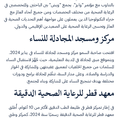
بالتناوب مع مؤتمر "وايز". يجمع "ويش" بين الباحثين والمتخصصين في
الرعاية الصحية من مختلف التخصصات ومن جميع أنحاء العالم مع
خبراء التكنولوجيا الذين يعملون على مواجهة أهم التحديات الصحية في
العالم وتحسين الرعاية الصحية على الصعيدين الإقليمي والدولي.
مركز ومسجد المجادلة للنساء
افتتحت صاحبة السمو مركز ومسجد المجادلة للنساء في يناير 2024.
ويتموقع مبنى المجادلة في المدينة التعليمية، حيث جُهِّزَ لاستقبال النساء
المسلمات من جميع الخلفيات لتعميق عقيدتهن والمشاركة في الحوار
والدراسة والصلاة. وعلى مدار السنة، تنظّم المجادلة برامج ودورات
مختلفة بهدف تشجيع النساء على المشاركة وبناء المجتمع.
معهد قطر للرعاية الصحية الدقيقة
في إطار تمركز قطر في طليعة الطب الدقيق لأكثر من 10 أعوام، أُطلق
معهد قطر للرعاية الصحية الدقيقة رسميًا سنة 2024، كمركز وطني