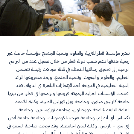
تعتبر مؤسسة قطر للتربية والعلوم وتنمية المجتمع مؤسسةً خاصة غير
ربحية هدفها دعم شعب دولة قطر من خلال تفعيل عدد من البرامج
الرامية إلى تحقيق رسالتها المتمثلة في ثلاثة مجالات رئيسة تتضمن
التعليم، والعلوم والبحوث، وتنمية المجتمع. ويعد مشروعها الرائد
المدينة التعليمية في الدوحة أحد الإنجازات الباهرة في الدولة. فقد
افتتحت المؤسسات العالمية المرموقة فروعها وبرامجها في قطر، من بينها
جامعة كارنيجي ميلون، وجامعة ويل كورنيل الطبية، وكلية الخدمة
العامة التابعة لجامعة جورجتاون، وجامعة نورثويسترن، وجامعة
تكساس أي أند إم، وجامعة فيرجينيا كومنويلث، وجامعة جامعة أتش
إي سي – باريس، وكلية لندن الجامعية. وقد نجحت صاحبة السمو في
إقامة جامعات مرموقة عالمياً في قطر تطلعاً إلى أن يحظى الشباب