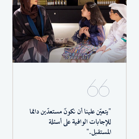
"يتعيّن علينا أن نكونَ مستعدّين دائما
للإجابات الوافية على أسئلة
المستقبل."