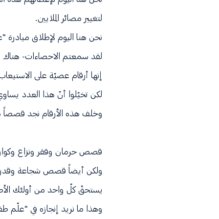
لتغيير مصائر الملايين.
نحن هنا اليوم لإطلاق مبادرة "عل
لقد سمعتم الاحصاءات- هناك أك
إنها أرقام عصيّة على الاستيعاب
لكن تخيّلوا أنّ هذا العدد يساو
وخلف هذه الأرقام نجد قصصاً من و
قصص حرمان وفقر ونزاع وكوار
ولكن أيضاً قصص شجاعة وقدرة
يستحقّ كلّ واحد من أولئك الأ
وهذا ما نريد إنجازه في "علّم طفل