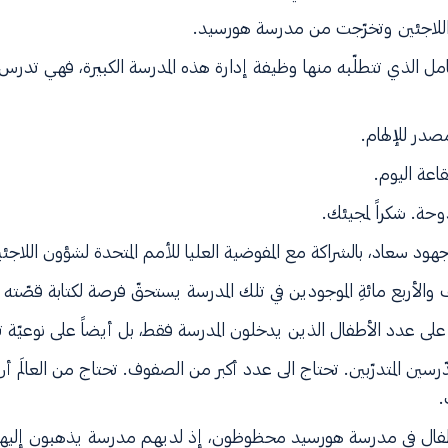
للاجئين وتخرّجت من مدرسة هورسيد.
كامل الذي تتطلّبه منها وظيفة إدارة هذه المدرسة الكبيرة، فهي تد
مصدر للإلهام.
اعة اليوم.
وحة. شكراً لمجيئك.
هود سعاد، بالشراكة مع المفوضية العليا للأمم المتحدة لشؤون اللاجئين(NHCR
 والأربع مائةِ الموجودين في تلك المدرسة يستحقّ فرصة لكتابة قصّته ال
اً" على عدد الأطفال الذين يدخلون المدرسة فقط، بل أيضاً على نوعيّة
ّرسين المتدرّبين. تحتاج الى عدد أكبر من الصفوف. تحتاج من العالَم أن
.
لأطفال في مدرسة هورسيد محظوظون، إذ لديهم مدرسة يذهبون إليها