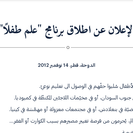
a
v
i
g
لإعلان عن اطلاق برنامج "علم طفلاً"
a
t
i
o
n
الدوحة، قطر، 14 نوفمبر 2012
طفال سُلبوا حقّهم في الوصول الى تعليم نوعيّ.
 جنوب السودان، أو في مخيّمات اللاجئين المكتظّة في كمبوديا.
ّة في بنغلادش، أو في مجتمعات معزولة أو مهمّشة في كينيا.
الم، يُحرمون من فرصة تغيير مصيرهم بسبب الكوارث أو الفقر...
فرصة.