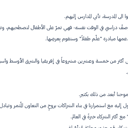
 الى المدرسة، تأتي المدارس إليهم.
وصفّ دراسي في الوقت نفسه- فهي تمرّ على الأطفال لتصطحبهم، وتق
عمها مبادرة "علّم طفلاً" وستقوم بِعرضِها.
ى أكثر من خمسة وعشرين مشروعاً في إفريقيا والشرق الأوسط وآسيا
طموحنا أبعد من ذلك بكثير.
إليه مع استمرارنا في بناء الشراكات بروحٍ من التعاون المُثمر وتبادل 
ع أكثر الشركاء خبرةً في العالم.
وشركاء لهم جذور محليّة مُتأصّلة.