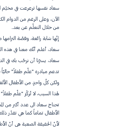
سعاد نفسها ترعرعت في مخيّم ا
الآن، وعلى الرغم من الدوام ال
من خلال التعلّم عن بعد.
إنّها شابة رائعة، وقصّة التزامها 
سعاد، أعلم أنّك معنا في هذه الق
سعاد، يسرّنا أن نرحّب بك في الد
تدعم مبادرة "علّم طفلاً" حاليّاً ج
ولكن كلّ واحدٍ من الأطفال الألف
لهذا السبب، لا تُركّز "علّم طفل
تحتاج سعاد الى عدد أكبر من المد
الأطفال تماماً كما هي تقدّر ذلك
لأنّ الحقيقة الصعبة هي أنّ ا