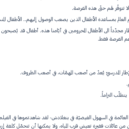
ا تتوفّر لهم حتّى هذه الفرصة.
م العالم بمساعدة الأطفال الذين يصعب الوصول إليهم.. الأطفال المنس
ر مجدّداً الى الأطفال المحرومين في أيّامنا هذه. أطفال قد يُصبحون
م الفرصة فقط.
إطار المدرسيّ يُعدّ من أصعب المهمّات، في أصعب الظروف.
.
تطلّب التزاماً.
 العائمة في السهول الفيضيّة في بنغلادش- لقد شاهدتموها في الفيل
من عائلات فقيرة تعيش قرب المياه، ولا يمكنها أن تتحمّل كلفة إرسال