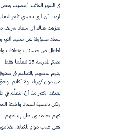
في الشهر الفائت، أمضيت بعض الو
أردت أن أرى بنفسي تأثير التعليم
تعرّفت هناك الى سعاد شريف محمّ
سعاد مسؤولة عن تعليم ألفٍ وأر
أطفال من جنسيّات وثقافات ولغ
تضمّ المدرسة 25 مُعلّماً فقط.
يقوم بعضهم بالتعليم في صفوفٍ 
من دون كهرباء، ولا أقلام. وحت
يعتقد الكثير منّا أنّ التَعلُّم 
ولكن بالنسبة لسعاد والهيئة ال
فهم يعتمدون على إبداعهم.
ففي غياب موادٍ للكتابة، يقدّمو