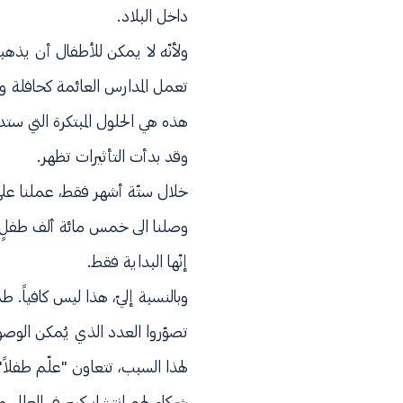
داخل البلاد.
ولأنّه لا يمكن للأطفال أن يذهبوا
تعمل المدارس العائمة كحافلة 
هذه هي الحلول المبتكرة التي ستد
وقد بدأت التأثيرات تظهر.
خلال ستّة أشهر فقط، عملنا عل
وصلنا الى خمس مائة ألف طفلٍ.
إنّها البداية فقط.
وبالنسبة إليّ، هذا ليس كافياً. 
تصوّروا العدد الذي يُمكن الوصول 
لهذا السبب، تتعاون "علّم طفلاً" م
شركاء لهم انتشار كبير في العالم. 