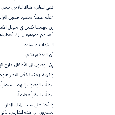
ففي المقابل، هناك الملايين ممن ل
"علّم طفلاً" ستُعيد تفعيل التزا
إن مهمتنا تكمن في تحويل الأنظا
أنفسهم وموهوبين، إذا أعطيناه
السيّدات والسادة،
أن التحدّي قائم.
إنّ الوصول الى الأطفال خارج ال
ولكن لا يمكننا غضّ النظر عنهم
يتطلّب الوصول إليهم استثماراً. ي
يتطلّب ابتكاراً عظيماً.
ولنأخذ على سبيل المثال المدارس
يحضرون الى هذه المدارس، يأتون 