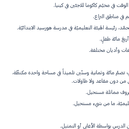
قت في مخيّم كاكوما للاجئين في كينيا.
 في مناطق النزاع.
د، رئيسة الهيئة التعليميّة في مدرسة هورسيد الابتدائيّة.
بعَ مائة طفلٍ.
ات وأديان مختلفة.
تضمّ مائة وثمانية وستّين تلميذاً في مساحة واحدة مكتظّة،
ّى من دون مقاعد ولا طاولات.
في ظروف مماثلة مستحيل.
تعليميّة، ما من شيء مستحيل.
ن الدرس بواسطة الأغاني أو التمثيل.