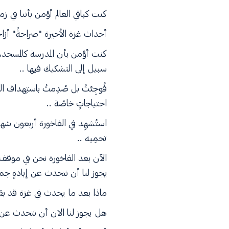
كنت كباقي العالم أؤمن بأننا في ز
أحداث غزة الأخيرة "صراحةً" أزاح
كنت أؤمن بأن المدرسة كالمسجد، ك
سبيل إلى التشكيك فيها ..
فُوجِئتُ بل صُدِمتُ باستِهداف ال
احتياجاتٍ خاصّة ..
استُشهِد في الفاخورة أربعون شهيداً
تحمِيه ..
الآن بعد الفاخورة نحن في موقف ع
يجوز لنا أن نتحدث عن إبادةٍ جم
ماذا بعد ما يحدث في غزة قد بقي
هل يجوز لنا الان أن نتحدث عن ال