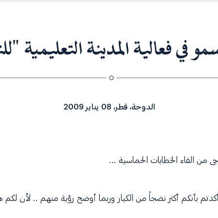
a
v
i
g
و في فعالية المدينة التعليمية "ل
a
t
i
o
n
الدوحة، قطر، 08 يناير 2009
ى من القاء الخطابات الحماسية ...
، أكدتم بأنكم أكثر نضجاً من الكبار وربما أوضح رؤية منهم .. لأن ل