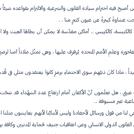
من أصبح فيه احترام سيادة القانون والشرعية والالتزام بقواعده شيئاً مكت
ت غشاوةً كبيرةً عن عيون كثيرٍ منا . .
الكنيسة، كالكنِيس .. أماكن مقدّسة لا يمكن أن يطالها العبث ولا الا
فاخورة وعلمِ الأمم المتحدة يُرفرِف عليها ، وهي تمثّل ملاذاً آمنا ل
 ، ماذا كانَ ذنبُهم سوى الاحتماءِ برمزٍ كانوا يعتقدون مثلي في قُدسيّتِه
بثِي ، هل تعلَمون أنّ الأكفان أمام ارتفاعِ عدد الشهُداء قد شحّت ب
اعية غير مسبوقة ..
 لنا من قول ورسائل لأحفادنا وليس لأبنائِنا لأنهم يعايشون مثلنا ال
قانون الدولي الانساني وعن اتفاقيات جنيف لحماية المدنيين وكافة بروت