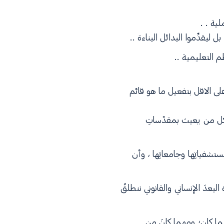
لية . .
ليقدِّموا البدائل البناءة ..
م التعليمية ..
لى الاقل بتفعيل ما هو قائم
ل كل من يعبث بمقدّساتِ
تشفياتِها وجامعاتِها ، وأن
لبعدَ الإنساني والقانوني ننطلقُ
مهما كان؛ ومهما كانَ من