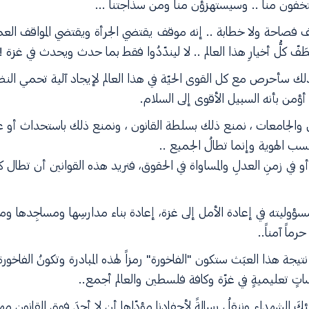
ستخفون منا .. وسيستهزؤن منا ومن سذاجتنا ...
فصاحة ولا خطابة .. إنه موقف يقتضي الجرأة ويقتضي المواقف العم
لُّ أخيارِ هذا العالم .. لا ليندّدُوا فقط بما حدث ويحدث في غزة ! بل 
 ولذلك سأحرص مع كل القوى الحيّة في هذا العالم لإيجاد آلية تحمي النظ
 أؤمن بأنه السبيل الأقوى إلى السلام.
ِ والجامعات ، نمنع ذلك بسلطة القانون ، ونمنع ذلك باستحداث أو ع
 الهوية وإنما تطالُ الجميع ..
أو في زمنِ العدلِ والمساواة في الحقوق، فنريد هذه القوانين أن تطا
وليته في إعادة الأمل إلى غزة، إعادة بناء مدارسِها ومساجِدها ومس
ماً آمناً..
جة هذا العبَث ستكون "الفاخورة" رمزاً لهذه المبادرة وتكونُ الفاخورة ا
تٍ تعليميةٍ في غزّة وكافة فلسطين والعالم أجمع..
ئكَ الشهداء وننقلُ رسالةً لأحفادنا مؤدّاها أن لا أحدَ فوق القانون 