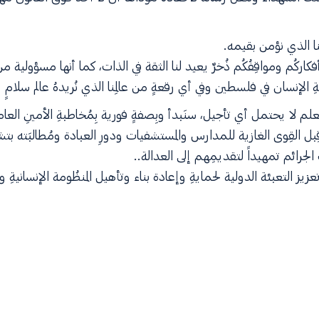
منا الذي نؤمن بقيمه.
فكاركُم ومواقِفُكُم ذُخرٌ يعيد لنا الثقة في الذات، كما أنها مسؤولية من
لإنسان في فلسطين وفي أي رقعةٍ من عالمِنا الذي نُريدهُ عالم سلامٍ 
َعلم لا يحتمل أي تأجيل، سنَبدأ وبِصفةٍ فورية بِمُخاطبةِ الأمينِ العا
بل القِوى الغازية للمدارس والمستشفيات ودورِ العبادة ومُطالبَته بتشكيل
الجرائم تمهيداً لتقديمِهم إلى العدالة..
عزيز التعبئة الدولية لحمايةِ وإعادة بناء وتأهيل المنظُومة الإنسانيةِ 