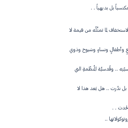
سباً بل بديهياً . .
ستخفاف لما تمثِّلُه من قيمة لا
رضعٍ وأطفالٍ ونساءٍ وشيوخ وذوي
 .. وقُدسيَّة المُنظّمةِ التي
ل ندُرت .. هل بَعد هذا لا
حدث . .
وكولاتها ..