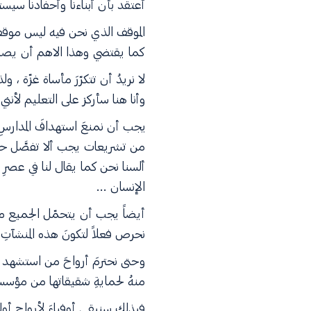
أعتقد بأن أبناءنا وأحفادنا سي
الموقف الذي نحن فيه ليس موقف 
كما يقتضي وهذا الاهم أن يصطَفّ ك
لا نريدُ أن تتكرّرَ مأساة غزّة ،
وأنا هنا سأركز على التعليم لأنني
يجب أن نمنعَ استهدافَ المدارس
من تشريعات يجب ألا تفصَّل حسب
ألسنا نحن كما يقال لنا في عصرِ 
الإنسان ...
أيضاً يجب أن يتحمّل الجميع مسؤ
نحرص فعلاً لتكونَ هذه المنشآتِ حر
وحتى نحترمَ أرواحَ من استشهد نتي
منهُ لحمايةِ شقيقاتها من مؤسسا
فبذلك سنبقى أوفياءَ لأرواحِ أول