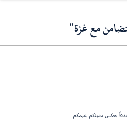
لتضامن مع غزة"
كم هدفاً يعكس تشبثكم بقيمكم