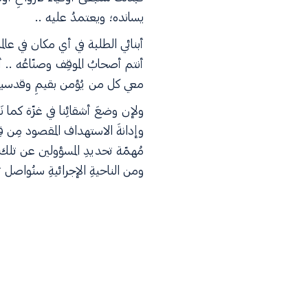
يسانده؛ ويعتمدُ عليه ..
أبنائي الطلبة في أي مكان في عال
أنتم أصحابُ الموقِف وصنّاعُه .. أ
معي كل من يُؤمن بقيمِ وقدسيةِ ا
ولإن وضعَ أشقائِنا في غزّة كما ن
وإدانةَ الاستهداف المقصود مِن قِ
مُهمّة تحديدِ المسؤولين عن تلك 
ومن الناحيةِ الإجرائيةِ سنُواصل ت