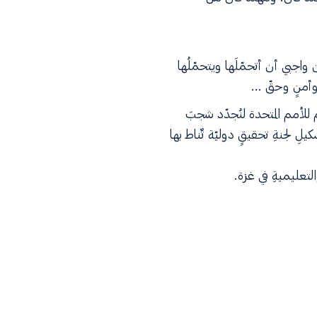
 واجبي أن أتحمّلَها ويتحمّلُها
وأمنٍ وحقّ ...
م للأمم المتحدة لنُجدّد شجبَ
ِ لجنةِ تحقيقٍ دوليّة تٌناط بها
والتعليميةِ في غزة.