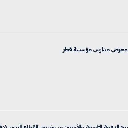
ت معرض مدارس مؤسسة قطر
عة التاسعة والأربعين من خريجي القطاع الصحي (دفعة 2026) بجامعة