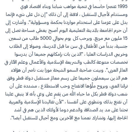
1995 عنصرا حاسما في تنمية مواهب شبابنا وبناء اقتصاد قوي
ومستدام لأجيال المستقبل ، لافتة إلى أن ذلك "إن دل على شيء فإنما
يدل على عزمنا على استخدام مواردنا بحكمة ومسؤولية". وأشارت إلى
أن حرم الجامعة بالمدينة التعليمية اليوم أصبح يغطي مساحة تصل إلى
15 مليون متر مربع. ويرحب كل يوم بحوالي 5000 طالب من تسعين
جنسية، بدءاً من الأطفال في سن ما قبل المدرسة، وصولا إلى الطلاب
وخريجي الدراسات العليا ، "الذين بات بإمكانهم جميعا أن يدرسوا
تخصصات متنوعة كالطب والشريعة الإسلامية والأعمال وعلم الآثار في
العالم العربي". وبينت صاحبة السمو الشيخة موزا بنت ناصر أن هؤلاء
هم الذين سيعملون جميعا على رسم معالم مستقبل دولة قطر وفق
تراثنا الغني، وبروح ملْؤها الانفتاح وحب الاستطلاع ، مشددة على أن
شعب دولة قطر بكل ما حباه الله من نِعَمٍ على وعيٍ بأنه لا ينبغي علينا
أن نقنع بذلك وننطوي على أنفسنا ، "لأن تقاليدنا الإسلامية والعربية
تحثنا على مد يد الصداقة والدعم دوما لأولئك الذين هم في أشد
الحاجة إليها، وتشارك نعمنا مع الآخرين ومع أجيال المستقبل أيضا".