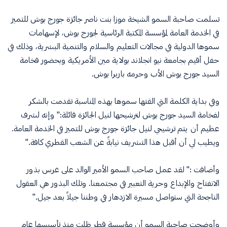
تسلمت صاحبة السمو الشيخة موزا بنت ناصر جائزة جورج بوش للتميز
في الخدمة العامة لمؤسسة المكتبة الرئاسية لجورج بوش، لإسهامات
سموها الدولية في مجالات التعليم والسلام والتنمية البشرية، وذلك في
حفل أقيم بجامعة نيو انجلاند بولاية مين الأمريكية وبحضور فخامة
السيد جورج بوش الأب وحرمه باربرا بوش.
وفي بداية الكلمة التي القتها سموها بهذه المناسبة تقدمت بالشكر
لفخامة السيد جورج بوش لترشيحها لنيل الجائزة قائلة:" وإنه لشرف
عظيم أن يتم ترشيحي لنيل جائزة جورج بوش للتميز في الخدمة العامة.
ويطيب لي أن أقبل هذا التشريف نيابةً عن الشعب القطري كافة."
وأضافت :" لقد عمل صاحب السمو الأمير الوالد على غرس بذور
الانفتاح والإبداع وحرية التعبير في مجتمعنا. وتلك البذور هي العقول
الناجحة التي ستواصل مسيرة الازدهار في وطننا جيلاً بعد جيل."
وأوضحت صاحبة السمو أن مؤسسة قطر ظلت منذ تأسيسها عام