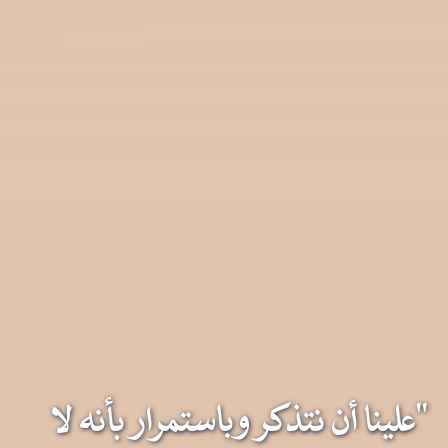
"علينا أن نتذكر وباستمرار بأنه لا