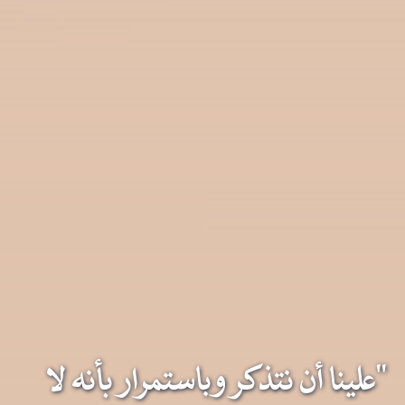
"علينا أن نتذكر وباستمرار بأنه لا